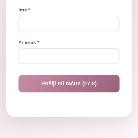
Ime *
Priimek *
Pošlji mi račun (27 €)